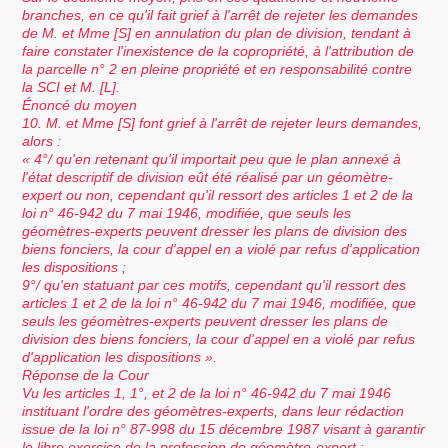
branches, en ce qu'il fait grief à l'arrêt de rejeter les demandes
de M. et Mme [S] en annulation du plan de division, tendant à
faire constater l'inexistence de la copropriété, à l'attribution de
la parcelle n° 2 en pleine propriété et en responsabilité contre
la SCI et M. [L].
Énoncé du moyen
10. M. et Mme [S] font grief à l'arrêt de rejeter leurs demandes,
alors :
« 4°/ qu'en retenant qu'il importait peu que le plan annexé à
l'état descriptif de division eût été réalisé par un géomètre-
expert ou non, cependant qu'il ressort des articles 1 et 2 de la
loi n° 46-942 du 7 mai 1946, modifiée, que seuls les
géomètres-experts peuvent dresser les plans de division des
biens fonciers, la cour d'appel en a violé par refus d'application
les dispositions ;
9°/ qu'en statuant par ces motifs, cependant qu'il ressort des
articles 1 et 2 de la loi n° 46-942 du 7 mai 1946, modifiée, que
seuls les géomètres-experts peuvent dresser les plans de
division des biens fonciers, la cour d'appel en a violé par refus
d'application les dispositions ».
Réponse de la Cour
Vu les articles 1, 1°, et 2 de la loi n° 46-942 du 7 mai 1946
instituant l'ordre des géomètres-experts, dans leur rédaction
issue de la loi n° 87-998 du 15 décembre 1987 visant à garantir
le libre exercice de la profession de géomètre-expert :