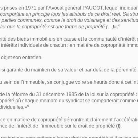
s prises en 1971 par l’Avocat général PAUCOT, lequel indiquait
 comportant en principe tous les attributs de ce droit réel. Sa 
 parties communes, comme le droit du voisinage et des servitud
4
peler que la copropriété est une forme de propriété (…)
».
s biens immobiliers en cause et la communauté d’intérêt qui e
intérêts individuels de chacun ; en matière de copropriété immobil
objet son entretien.
insi garante du maintien de sa valeur et par-delà de la pérennité 
t au sein de l’immeuble, se conjugue voire se heurte donc à cet int
e la réforme du 31 décembre 1985 de la loi sur la copropriété : «
ropriété où chaque membre du syndicat se comporterait comme un 
5
ndividuelles.»
ce en matière de copropriété démontrent clairement l’accélératio
ce de l’intérêt de l’immeuble sur le droit de propriété
(I)
.