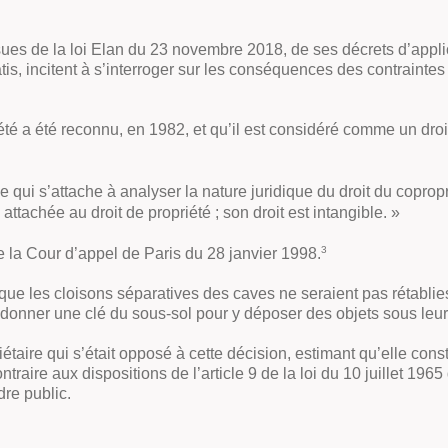
 issues de la loi Elan du 23 novembre 2018, de ses décrets d’app
is, incitent à s’interroger sur les conséquences des contraintes 
iété a été reconnu, en 1982, et qu’il est considéré comme un droi
ui s’attache à analyser la nature juridique du droit du copropr
 attachée au droit de propriété ; son droit est intangible. »
3
de la Cour d’appel de Paris du 28 janvier 1998.
 que les cloisons séparatives des caves ne seraient pas rétabli
donner une clé du sous-sol pour y déposer des objets sous leur
aire qui s’était opposé à cette décision, estimant qu’elle consti
aire aux dispositions de l’article 9 de la loi du 10 juillet 1965 
dre public.