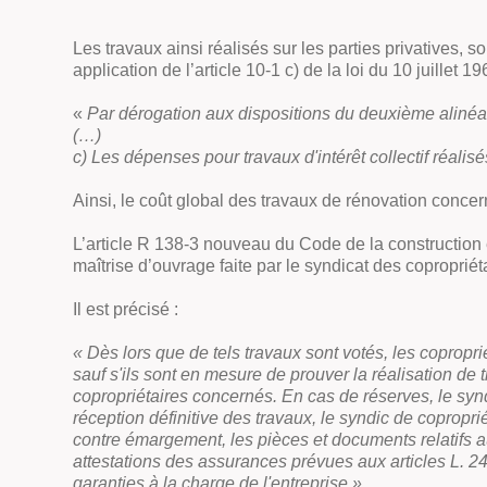
Les travaux ainsi réalisés sur les parties privatives, 
application de l’article 10-1 c) de la loi du 10 juillet 19
«
Par dérogation aux dispositions du deuxième alinéa d
(…)
c) Les dépenses pour travaux d'intérêt collectif réalisés 
Ainsi, le coût global des travaux de rénovation concern
L’article R 138-3 nouveau du Code de la construction et
maîtrise d’ouvrage faite par le syndicat des copropriéta
Il est précisé :
« Dès lors que de tels travaux sont votés, les copropr
sauf s'ils sont en mesure de prouver la réalisation de
copropriétaires concernés. En cas de réserves, le synd
réception définitive des travaux, le syndic de coprop
contre émargement, les pièces et documents relatifs au
attestations des assurances prévues aux articles L. 2
garanties à la charge de l'entreprise ».