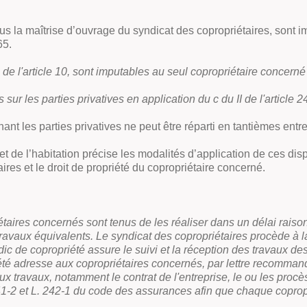
sous la maîtrise d’ouvrage du syndicat des copropriétaires, sont 
65.
e l'article 10, sont imputables au seul copropriétaire concerné 
sur les parties privatives en application du c du II de l'article 24 
ant les parties privatives ne peut être réparti en tantièmes entr
 de l’habitation précise les modalités d’application de ces disp
ires et le droit de propriété du copropriétaire concerné.
iétaires concernés sont tenus de les réaliser dans un délai raiso
 travaux équivalents. Le syndicat des copropriétaires procède à
ic de copropriété assure le suivi et la réception des travaux de
riété adresse aux copropriétaires concernés, par lettre recomma
x travaux, notamment le contrat de l'entreprise, le ou les procè
41-2 et L. 242-1 du code des assurances afin que chaque coprop