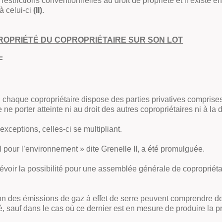
s restrictions conventionnelles au droit de propriété et il exist
à celui-ci
(II)
.
 PROPRIÉTÉ DU COPROPRIÉTAIRE SUR SON LOT
F
65, chaque copropriétaire dispose des parties privatives comprises 
porter atteinte ni au droit des autres copropriétaires ni à la 
exceptions, celles-ci se multipliant.
l pour l’environnement » dite Grenelle II, a été promulguée.
voir la possibilité pour une assemblée générale de copropriétair
n des émissions de gaz à effet de serre peuvent comprendre des t
rné, sauf dans le cas où ce dernier est en mesure de produire la 