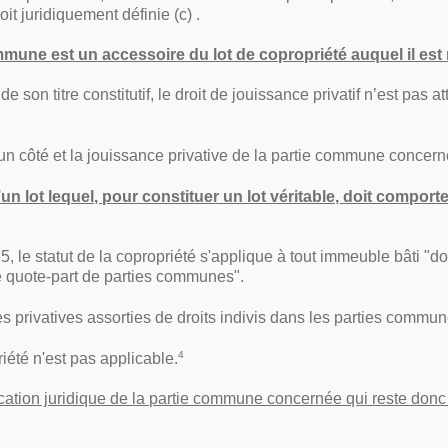
t juridiquement définie (c) .
mmune est un accessoire du lot de copropriété auquel il est r
e son titre constitutif, le droit de jouissance privatif n’est pas 
d'un côté et la jouissance privative de la partie commune concern
d’un lot lequel, pour constituer un lot véritable, doit comport
965, le statut de la copropriété s'applique à tout immeuble bâti
"do
e quote-part de parties communes".
s privatives assorties de droits indivis dans les parties commu
4
riété n'est pas applicable
.
fication juridique de la partie commune concernée qui reste do