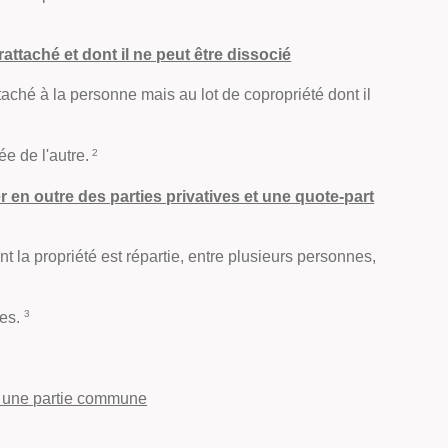
attaché et dont il ne peut être dissocié
attaché à la personne mais au lot de copropriété dont il
2
ée de l'autre.
er en outre des parties privatives et une quote-part
nt la propriété est répartie, entre plusieurs personnes,
3
nes.
nc une partie commune