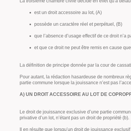
La troisième chambre civile décide en effet qu'à défaut d
est un droit accessoire au lot, (A)
possède un caractère réel et perpétuel, (B)
que l’absence d’usage effectif de ce droit n’a 
et que ce droit ne peut être remis en cause qu
La définition de principe donnée par la cour de cassat
Pour autant, la rédaction hasardeuse de nombreux règl
partie commune lorsque la jouissance n’est pas l’acces
A) UN DROIT ACCESSOIRE AU LOT DE COPROP
Le droit de jouissance exclusive d’une partie commune 
privative d’un lot, n’étant pas un droit de propriété (b).
Il en résulte que lorsqu'un droit de jouissance exclusi