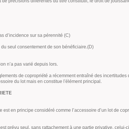
e précisions différentes du titre constitutif, le droit de jouissan
pas d’incidence sur sa pérennité (C)
e du seul consentement de son bénéficiaire.(D)
ion n’a pas varié depuis lors.
ements de copropriété a récemment entraîné des incertitudes qu
soire du lot mais en constitue l'élément principal.
RIETE
est en principe considéré comme l’accessoire d’un lot de coprop
f est prévu seul, sans rattachement à une partie privative, celui-