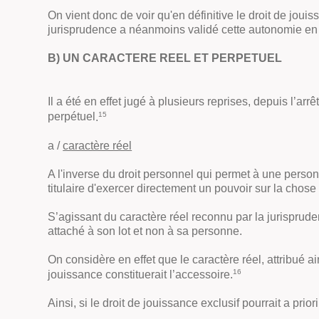
On vient donc de voir qu'en définitive le droit de joui
jurisprudence a néanmoins validé cette autonomie en s'
B) UN CARACTERE REEL ET PERPETUEL
Il a été en effet jugé à plusieurs reprises, depuis l’ar
15
perpétuel
.
a /
caractère réel
A l'inverse du droit personnel qui permet à une personn
titulaire d'exercer directement un pouvoir sur la chose qu
S’agissant du caractère réel reconnu par la jurispruden
attaché à son lot et non à sa personne.
On considère en effet que le caractère réel, attribué a
16
jouissance constituerait l’accessoire
.
Ainsi, si le droit de jouissance exclusif pourrait
a priori